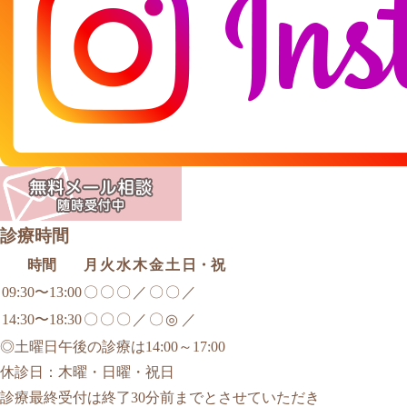
診療時間
時間
月
火
水
木
金
土
日・祝
09:30〜13:00
〇
〇
〇
／
〇
〇
／
14:30〜18:30
〇
〇
〇
／
〇
◎
／
◎土曜日午後の診療は14:00～17:00
休診日：木曜・日曜・祝日
診療最終受付は終了30分前までとさせていただき