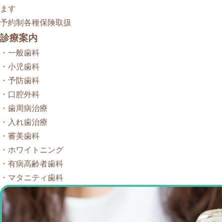
ます
予約制
各種保険取扱
診療案内
・
一般歯科
・
小児歯科
・
予防歯科
・
口腔外科
・
歯周病治療
・
入れ歯治療
・
審美歯科
・
ホワイトニング
・
有病高齢者歯科
・
マタニティ歯科